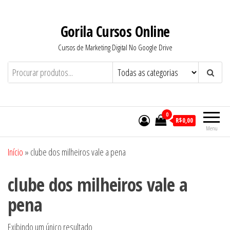
Pular
para
Gorila Cursos Online
o
Cursos de Marketing Digital No Google Drive
conteúdo
0
R$0,00
Menu
Início
»
clube dos milheiros vale a pena
clube dos milheiros vale a
pena
Exibindo um único resultado