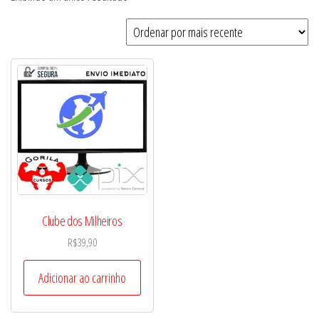
Clube dos Milheiros
R$
39,90
Adicionar ao carrinho