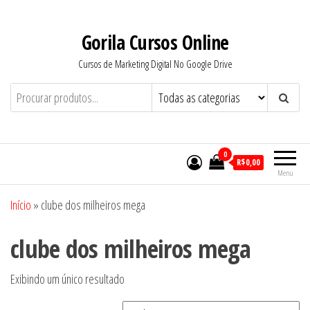
Pular
para
Gorila Cursos Online
o
Cursos de Marketing Digital No Google Drive
conteúdo
0
R$0,00
Menu
Início
»
clube dos milheiros mega
clube dos milheiros mega
Exibindo um único resultado