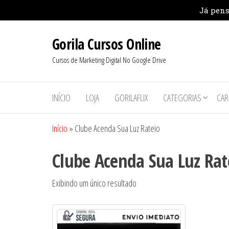
Pular
Gorila Cursos Online
para
o
Cursos de Marketing Digital No Google Drive
conteúdo
INÍCIO
LOJA
GORILAFLIX
CATEGORIAS
CAR
Início
»
Clube Acenda Sua Luz Rateio
Clube Acenda Sua Luz Rat
Exibindo um único resultado