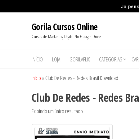
Pular
Gorila Cursos Online
para
o
Cursos de Marketing Digital No Google Drive
conteúdo
INÍCIO
LOJA
GORILAFLIX
CATEGORIAS
CAR
Início
»
Club De Redes - Redes Brasil Download
Club De Redes - Redes Br
Exibindo um único resultado