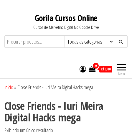
Pular
para
Gorila Cursos Online
o
Cursos de Marketing Digital No Google Drive
conteúdo
0
R$0,00
Menu
Início
»
Close Friends - Iuri Meira Digital Hacks mega
Close Friends - Iuri Meira
Digital Hacks mega
Exibindo um único resultado