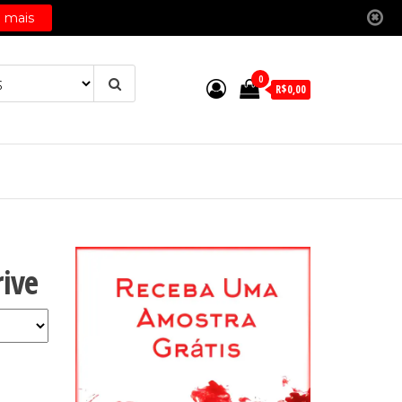
0
R$0,00
rive