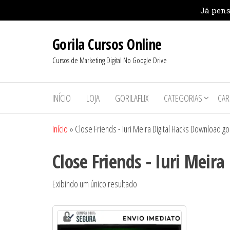
Pular
Gorila Cursos Online
para
o
Cursos de Marketing Digital No Google Drive
conteúdo
INÍCIO
LOJA
GORILAFLIX
CATEGORIAS
CAR
Início
»
Close Friends - Iuri Meira Digital Hacks Download go
Close Friends - Iuri Meir
Exibindo um único resultado