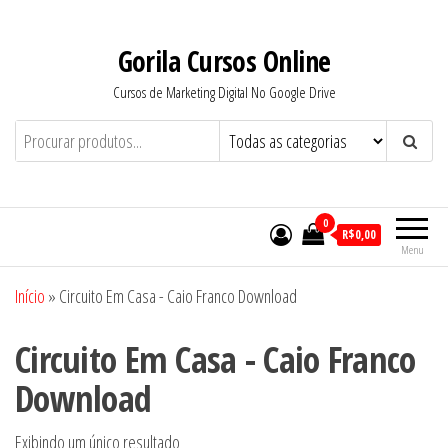
Pular
para
Gorila Cursos Online
o
Cursos de Marketing Digital No Google Drive
conteúdo
0
R$0,00
Menu
Início
»
Circuito Em Casa - Caio Franco Download
Circuito Em Casa - Caio Franco
Download
Exibindo um único resultado