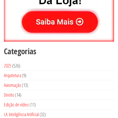
Categorias
5
2025
526
2
9
Arquitetura
9
6
p
1
Automação
13
p
r
3
1
Direito
14
r
o
p
4
o
1
Edição de vídeo
d
11
r
p
d
1
u
3
I.A. Inteligência Artificial
o
32
r
u