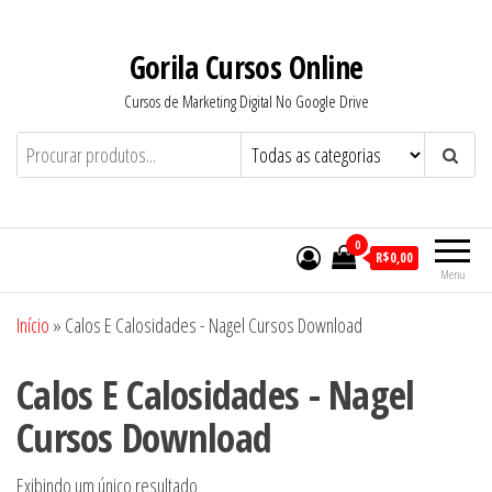
Pular
para
Gorila Cursos Online
o
Cursos de Marketing Digital No Google Drive
conteúdo
0
R$0,00
Menu
Início
»
Calos E Calosidades - Nagel Cursos Download
Calos E Calosidades - Nagel
Cursos Download
Exibindo um único resultado