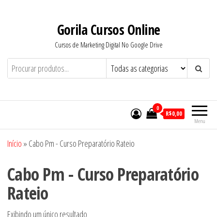
Pular
para
Gorila Cursos Online
o
Cursos de Marketing Digital No Google Drive
conteúdo
0
R$0,00
Menu
Início
»
Cabo Pm - Curso Preparatório Rateio
Cabo Pm - Curso Preparatório
Rateio
Exibindo um único resultado