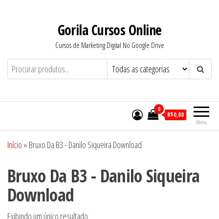
Pular
para
Gorila Cursos Online
o
Cursos de Marketing Digital No Google Drive
conteúdo
0
R$0,00
Menu
Início
»
Bruxo Da B3 - Danilo Siqueira Download
Bruxo Da B3 - Danilo Siqueira
Download
Exibindo um único resultado