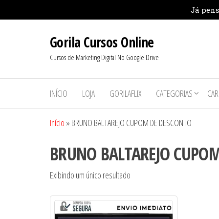
Pular
Gorila Cursos Online
para
o
Cursos de Marketing Digital No Google Drive
conteúdo
INÍCIO
LOJA
GORILAFLIX
CATEGORIAS
CAR
Início
»
BRUNO BALTAREJO CUPOM DE DESCONTO
BRUNO BALTAREJO CUPOM
Exibindo um único resultado