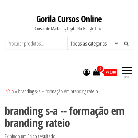
Pular
para
Gorila Cursos Online
o
Cursos de Marketing Digital No Google Drive
conteúdo
0
R$0,00
Menu
Início
»
branding s-a -- formação em branding rateio
branding s-a -- formação em
branding rateio
Exibindo um único resultado