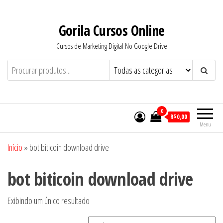
Pular
para
Gorila Cursos Online
o
Cursos de Marketing Digital No Google Drive
conteúdo
0
R$0,00
Menu
Início
»
bot biticoin download drive
bot biticoin download drive
Exibindo um único resultado