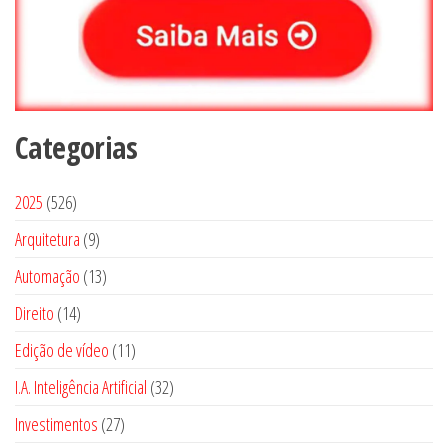
Categorias
5
2025
526
2
9
Arquitetura
9
6
p
1
Automação
13
p
r
3
1
Direito
14
r
o
p
4
o
1
Edição de vídeo
d
11
r
p
d
1
u
3
I.A. Inteligência Artificial
o
32
r
u
p
t
2
d
2
Investimentos
o
27
t
r
o
p
u