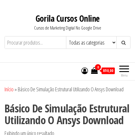
Pular
para
Gorila Cursos Online
o
Cursos de Marketing Digital No Google Drive
conteúdo
0
R$0,00
Menu
Início
»
Básico De Simulação Estrutural Utilizando O Ansys Download
Básico De Simulação Estrutural
Utilizando O Ansys Download
Exibindo um único resultado