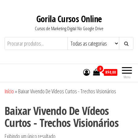
Pular
para
Gorila Cursos Online
o
Cursos de Marketing Digital No Google Drive
conteúdo
0
R$0,00
Menu
Início
»
Baixar Vivendo De Vídeos Curtos - Trechos Visionários
Baixar Vivendo De Vídeos
Curtos - Trechos Visionários
Exibindo um único resultado