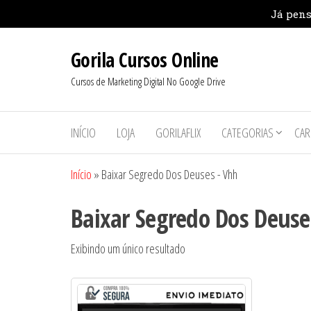
Pular
Gorila Cursos Online
para
o
Cursos de Marketing Digital No Google Drive
conteúdo
INÍCIO
LOJA
GORILAFLIX
CATEGORIAS
CAR
Início
»
Baixar Segredo Dos Deuses - Vhh
Baixar Segredo Dos Deuse
Exibindo um único resultado