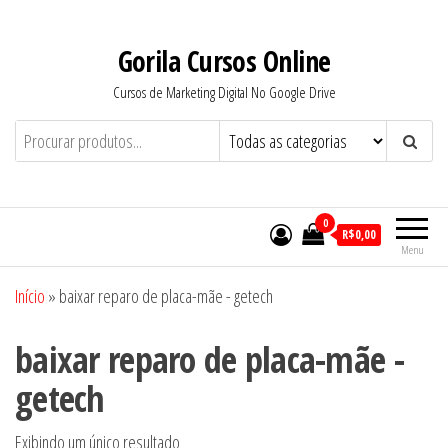
Pular
para
Gorila Cursos Online
o
Cursos de Marketing Digital No Google Drive
conteúdo
0
R$0,00
Menu
Início
»
baixar reparo de placa-mãe - getech
baixar reparo de placa-mãe -
getech
Exibindo um único resultado