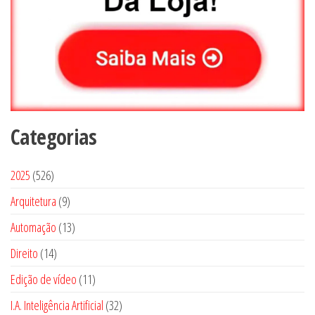
Categorias
5
2025
526
2
9
Arquitetura
9
6
p
1
Automação
13
p
r
3
1
Direito
14
r
o
p
4
o
1
Edição de vídeo
d
11
r
p
d
1
u
3
I.A. Inteligência Artificial
o
32
r
u