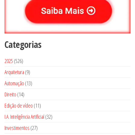
Categorias
5
2025
526
2
9
Arquitetura
9
6
p
1
Automação
13
p
r
3
1
Direito
14
r
o
p
4
o
1
Edição de vídeo
d
11
r
p
d
1
u
3
I.A. Inteligência Artificial
o
32
r
u
p
t
2
d
2
Investimentos
o
27
t
r
o
p
u