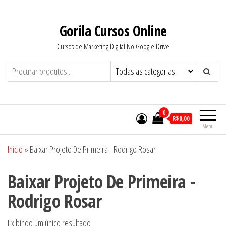
Pular
para
Gorila Cursos Online
o
Cursos de Marketing Digital No Google Drive
conteúdo
0
R$0,00
Menu
Início
»
Baixar Projeto De Primeira - Rodrigo Rosar
Baixar Projeto De Primeira -
Rodrigo Rosar
Exibindo um único resultado