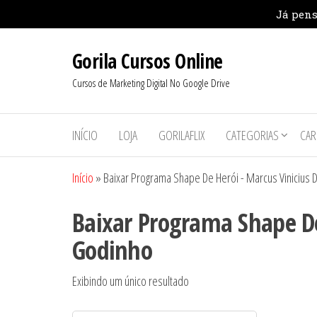
Pular
Gorila Cursos Online
para
o
Cursos de Marketing Digital No Google Drive
conteúdo
INÍCIO
LOJA
GORILAFLIX
CATEGORIAS
CAR
Início
»
Baixar Programa Shape De Herói - Marcus Vinicius 
Baixar Programa Shape De
Godinho
Exibindo um único resultado