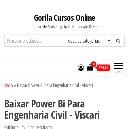
Pular
para
Gorila Cursos Online
o
Cursos de Marketing Digital No Google Drive
conteúdo
0
R$0,00
Menu
Início
»
Baixar Power Bi Para Engenharia Civil - Viscari
Baixar Power Bi Para
Engenharia Civil - Viscari
Exibindo um único resultado