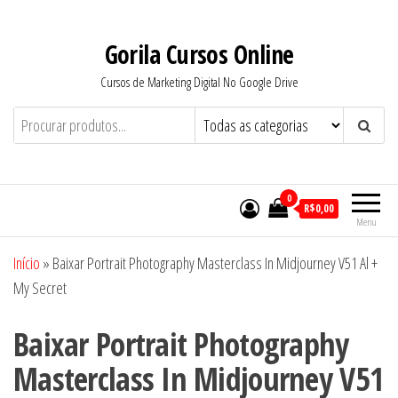
Pular
para
Gorila Cursos Online
o
Cursos de Marketing Digital No Google Drive
conteúdo
0
R$0,00
Menu
Início
»
Baixar Portrait Photography Masterclass In Midjourney V51 Al +
My Secret
Baixar Portrait Photography
Masterclass In Midjourney V51