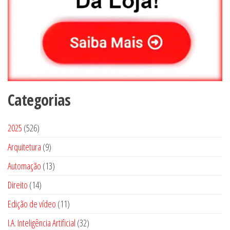
Categorias
5
2025
526
2
9
Arquitetura
9
6
p
1
Automação
13
p
r
3
1
Direito
14
r
o
p
4
o
1
Edição de vídeo
d
11
r
p
d
1
u
3
I.A. Inteligência Artificial
o
32
r
u