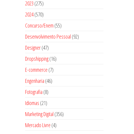
5
d
s
2
2023
275
o
o
r
t
9
u
7
d
s
5
2024
570
o
o
p
t
5
u
7
d
s
5
Concurso/Enem
55
r
o
p
t
0
u
5
o
s
9
Desenvolvimento Pessoal
r
92
o
p
t
p
d
2
o
s
4
Designer
r
47
o
r
u
p
d
7
o
s
1
Dropshipping
16
o
t
r
u
p
d
6
d
o
7
E-commerce
7
o
t
r
u
p
u
s
p
d
o
4
Engenharia
46
o
t
r
t
r
u
s
6
d
o
8
Fotografia
8
o
o
o
t
p
u
s
p
d
s
2
Idiomas
21
d
o
r
t
r
u
1
u
s
3
Marketing Digital
o
356
o
o
t
p
t
5
d
s
4
Mercado Livre
d
4
o
r
o
6
u
p
u
s