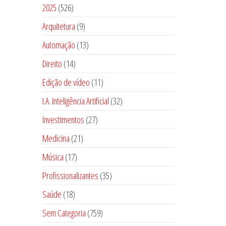
5
2025
526
2
9
Arquitetura
9
6
p
1
Automação
13
p
r
3
1
Direito
14
r
o
p
4
o
1
Edição de vídeo
d
11
r
p
d
1
u
3
I.A. Inteligência Artificial
o
32
r
u
p
t
2
d
2
Investimentos
o
27
t
r
o
p
u
7
d
o
2
Medicina
21
o
s
r
t
p
u
s
1
d
1
Música
17
o
o
r
t
p
u
7
d
s
3
Profissionalizantes
o
35
o
r
t
p
u
5
d
s
1
Saúde
18
o
o
r
t
p
u
8
d
s
7
Sem Categoria
o
759
o
r
t
p
u