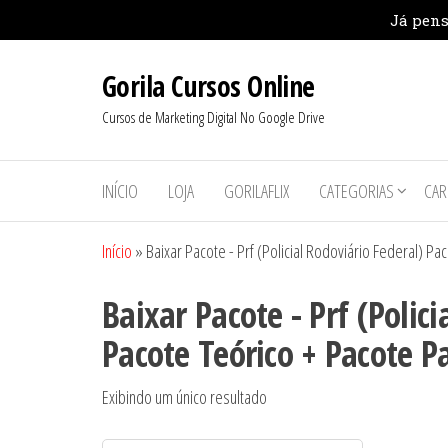
Pular
Gorila Cursos Online
para
o
Cursos de Marketing Digital No Google Drive
conteúdo
INÍCIO
LOJA
GORILAFLIX
CATEGORIAS
CAR
Início
»
Baixar Pacote - Prf (Policial Rodoviário Federal) P
Baixar Pacote - Prf (Polic
Pacote Teórico + Pacote P
Exibindo um único resultado