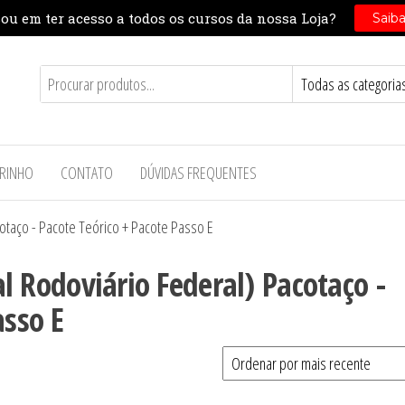
RINHO
CONTATO
DÚVIDAS FREQUENTES
acotaço - Pacote Teórico + Pacote Passo E
ial Rodoviário Federal) Pacotaço -
asso E