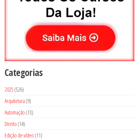
Categorias
5
2025
526
2
9
Arquitetura
9
6
p
1
Automação
13
p
r
3
1
Direito
14
r
o
p
4
o
1
Edição de vídeo
d
11
r