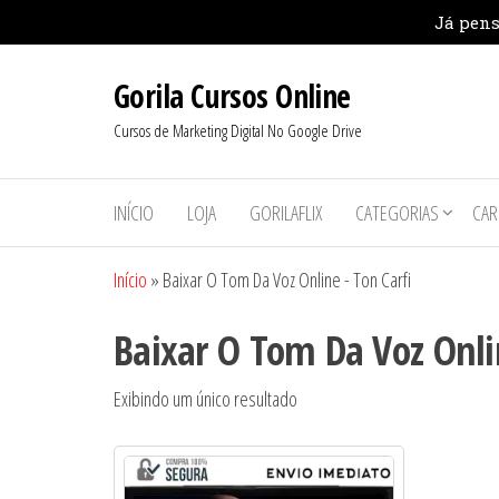
Pular
Gorila Cursos Online
para
o
Cursos de Marketing Digital No Google Drive
conteúdo
INÍCIO
LOJA
GORILAFLIX
CATEGORIAS
CAR
Início
»
Baixar O Tom Da Voz Online - Ton Carfi
Baixar O Tom Da Voz Onlin
Exibindo um único resultado