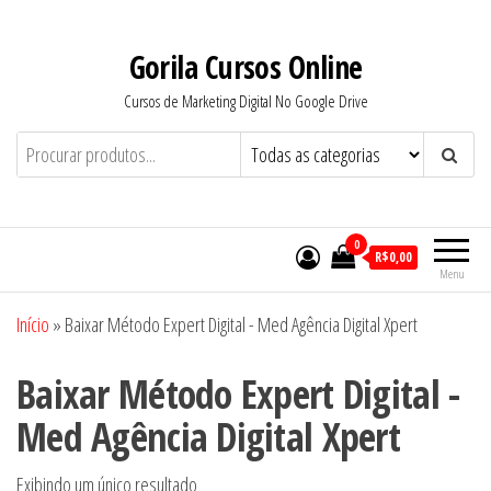
Pular
para
Gorila Cursos Online
o
Cursos de Marketing Digital No Google Drive
conteúdo
0
R$0,00
Menu
Início
»
Baixar Método Expert Digital - Med Agência Digital Xpert
Baixar Método Expert Digital -
Med Agência Digital Xpert
Exibindo um único resultado