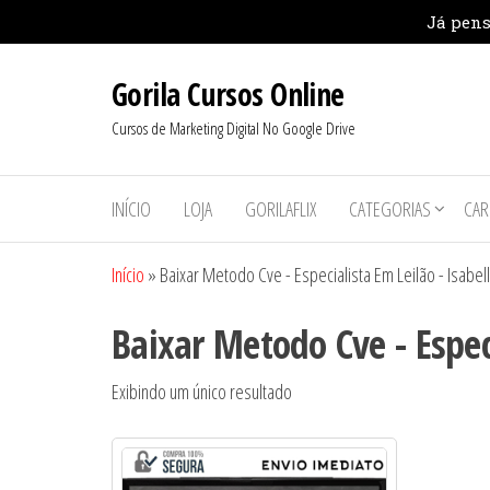
Pular
Gorila Cursos Online
para
o
Cursos de Marketing Digital No Google Drive
conteúdo
INÍCIO
LOJA
GORILAFLIX
CATEGORIAS
CAR
Início
»
Baixar Metodo Cve - Especialista Em Leilão - Isabel
Baixar Metodo Cve - Especi
Exibindo um único resultado