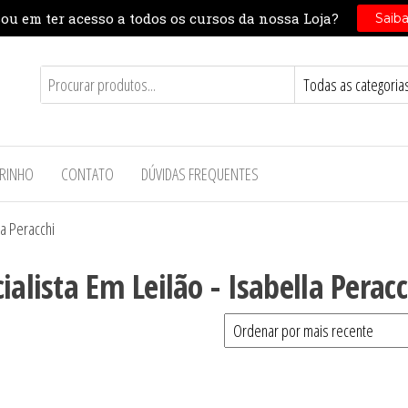
RINHO
CONTATO
DÚVIDAS FREQUENTES
la Peracchi
alista Em Leilão - Isabella Peracc