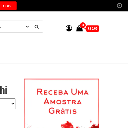
0
R$0,00
hi