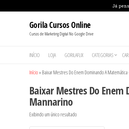
Pular
Gorila Cursos Online
para
o
Cursos de Marketing Digital No Google Drive
conteúdo
INÍCIO
LOJA
GORILAFLIX
CATEGORIAS
CAR
Início
»
Baixar Mestres Do Enem Dominando A Matemática 
Baixar Mestres Do Enem
Mannarino
Exibindo um único resultado