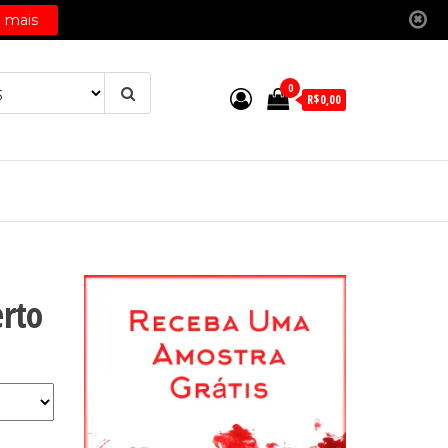
0
R$0,00
rto