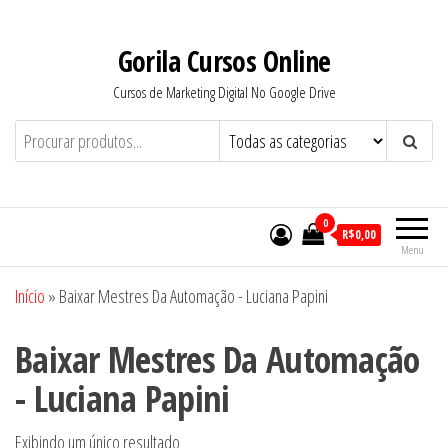
Pular
para
Gorila Cursos Online
o
Cursos de Marketing Digital No Google Drive
conteúdo
0
R$0,00
Menu
Início
»
Baixar Mestres Da Automação - Luciana Papini
Baixar Mestres Da Automação
- Luciana Papini
Exibindo um único resultado