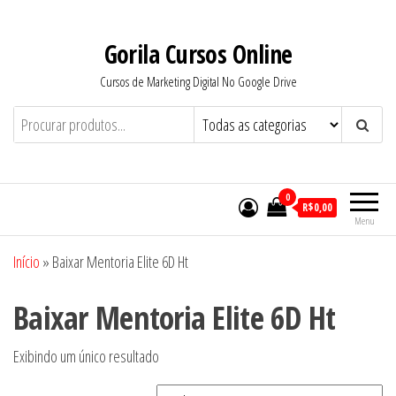
Pular
para
Gorila Cursos Online
o
Cursos de Marketing Digital No Google Drive
conteúdo
0
R$0,00
Menu
Início
»
Baixar Mentoria Elite 6D Ht
Baixar Mentoria Elite 6D Ht
Exibindo um único resultado